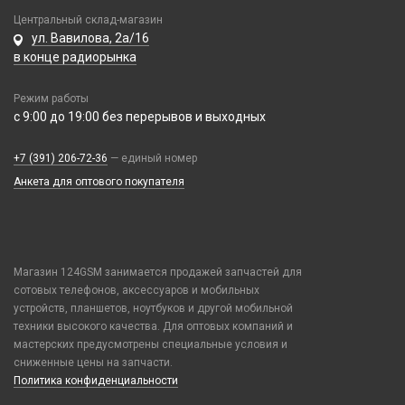
Корпусные части
Центральный склад-магазин
ул. Вавилова, 2а/16
Корпусы, задние крышки
в конце радиорынка
Микросхемы
Микрофоны
Режим работы
Проклейки
с 9:00 до 19:00 без перерывов и выходных
Разъемы
+7 (391) 206-72-36
— единый номер
Шлейфы
Анкета для оптового покупателя
Зарядные устройства
АЗУ
Кабели
АЗУ + FM-модулятор
2 в 1
Магазин 124GSM занимается продажей запчастей для
АЗУ + кабель
Компьютерная периферия
сотовых телефонов, аксессуаров и мобильных
3 в 1
Адаптеры
устройств, планшетов, ноутбуков и другой мобильной
Аксессуары для ПК
4 в 1
Оборудование и инструмент
Беспроводные зарядные устройства
техники высокого качества. Для оптовых компаний и
Клавиатуры и комплекты
HDMI/ DisplayPort/ MagSafe 3/Сетевые
мастерских предусмотрены специальные условия и
Зарядные станции
Активаторы АКБ, тестеры, программаторы
Коврики для мыши
сниженные цены на запчасти.
Плёнки защитные и плоттеры
Mi Band, Amazfit, Hoco, Huawei
Разветвители прикуривателя
Восстановление модулей
Политика конфиденциальности
Компьютерные мыши
USB-A - Lightning
Гидрогелевые плёнки
СЗУ
Вспомогательный инструмент