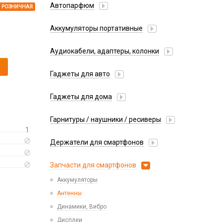
Автопарфюм
РОЗНИЧНАЯ
Аккумуляторы портативные
Аудиокабели, адаптеры, колонки
Адаптер
Гаджеты для авто
Аудиокабель
Насосы/Компрессоры
Колонки беспроводные
Гаджеты для дома
Парковочные автовизитки
Петличный микрофон
Xiaomi
Гарнитуры / наушники / ресиверы
Разное
1
Беспроводные
Стилусы
Держатели для смартфонов
Гарнитуры Bluetooth
Фонарики
Автомобильные
Накладные
Запчасти для смартфонов
Липперы
Проводные 3.5 мм
Аккумуляторы
Настольные
Проводные USB-C
Антенны
Пластины для держателей
Проводные с Lightning
Динамики, Вибро
Спортивные
Ресиверы
Дисплеи