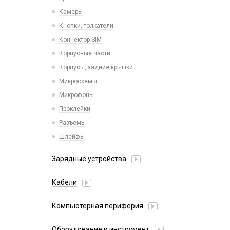
Камеры
Кнопки, толкатели
Коннектор SIM
Корпусные части
Корпусы, задние крышки
Микросхемы
Микрофоны
Проклейки
Разъемы
Шлейфы
Зарядные устройства
АЗУ
Кабели
АЗУ + FM-модулятор
2 в 1
АЗУ + кабель
Компьютерная периферия
3 в 1
Адаптеры
Аксессуары для ПК
4 в 1
Оборудование и инструмент
Беспроводные зарядные устройства