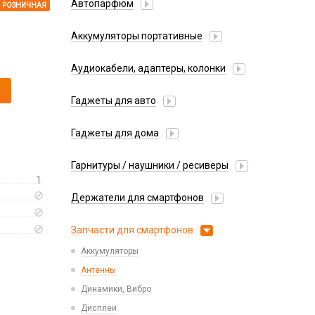
Автопарфюм
РОЗНИЧНАЯ
Аккумуляторы портативные
Аудиокабели, адаптеры, колонки
Адаптер
Гаджеты для авто
Аудиокабель
Насосы/Компрессоры
Колонки беспроводные
Гаджеты для дома
Парковочные автовизитки
Петличный микрофон
Xiaomi
Гарнитуры / наушники / ресиверы
Разное
1
Беспроводные
Стилусы
Держатели для смартфонов
Гарнитуры Bluetooth
Фонарики
Автомобильные
Накладные
Запчасти для смартфонов
Липперы
Проводные 3.5 мм
Аккумуляторы
Настольные
Проводные USB-C
Антенны
Пластины для держателей
Проводные с Lightning
Динамики, Вибро
Спортивные
Ресиверы
Дисплеи