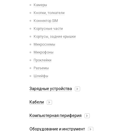
Камеры
Кнопки, толкатели
Коннектор SIM
Корпусные части
Корпусы, задние крышки
Микросхемы
Микрофоны
Проклейки
Разъемы
Шлейфы
Зарядные устройства
АЗУ
Кабели
АЗУ + FM-модулятор
2 в 1
АЗУ + кабель
Компьютерная периферия
3 в 1
Адаптеры
Аксессуары для ПК
4 в 1
Оборудование и инструмент
Беспроводные зарядные устройства