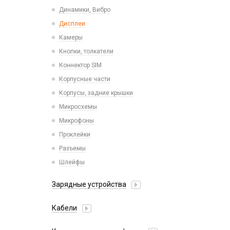
Пластины для держателей
Проводные с Lightning
Динамики, Вибро
Спортивные
Ресиверы
Дисплеи
Камеры
Кнопки, толкатели
Коннектор SIM
Корпусные части
Корпусы, задние крышки
Микросхемы
Микрофоны
Проклейки
Разъемы
Шлейфы
Зарядные устройства
АЗУ
Кабели
АЗУ + FM-модулятор
2 в 1
АЗУ + кабель