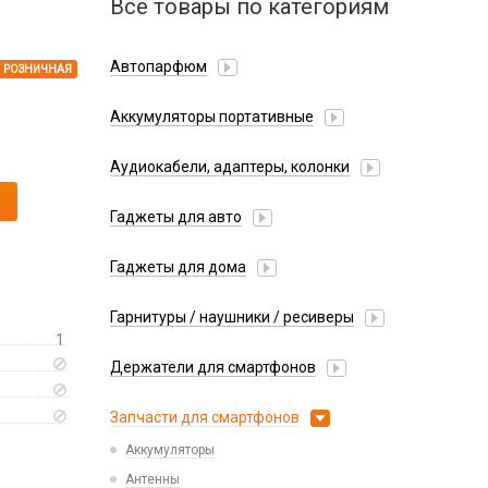
Все товары по категориям
Автопарфюм
РОЗНИЧНАЯ
Аккумуляторы портативные
Аудиокабели, адаптеры, колонки
Адаптер
Гаджеты для авто
Аудиокабель
Насосы/Компрессоры
Колонки беспроводные
Гаджеты для дома
Парковочные автовизитки
Петличный микрофон
Xiaomi
Гарнитуры / наушники / ресиверы
Разное
1
Беспроводные
Стилусы
Держатели для смартфонов
Гарнитуры Bluetooth
Фонарики
Автомобильные
Накладные
Запчасти для смартфонов
Липперы
Проводные 3.5 мм
Аккумуляторы
Настольные
Проводные USB-C
Антенны