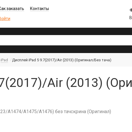
Как заказать
Контакты
В
Войти
iPad
Дисплей iPad 5 9.7(2017)/Air (2013) (Оригинал/Без тача)
7(2017)/Air (2013) (Ор
1823/A1474/A1475/A1476) без тачскрина (Оригинал)