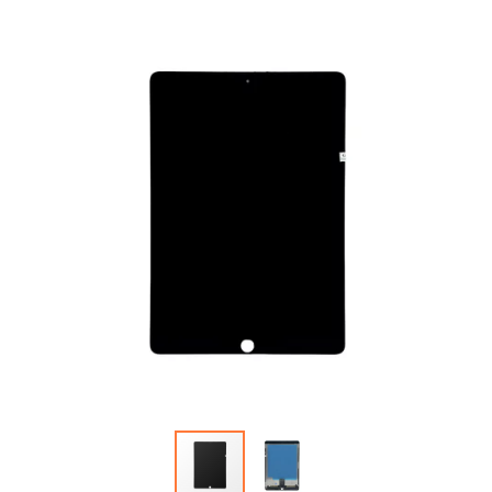
Автопарфюм
Аккумуляторы портативные
Аудиокабели, адаптеры, колонки
Адаптер
Гаджеты для авто
Аудиокабель
Насосы/Компрессоры
Колонки беспроводные
Гаджеты для дома
Парковочные автовизитки
Петличный микрофон
Xiaomi
Гарнитуры / наушники / ресиверы
Разное
Беспроводные
Стилусы
Держатели для смартфонов
Гарнитуры Bluetooth
Фонарики
Автомобильные
Накладные
Запчасти для смартфонов
Липперы
Проводные 3.5 мм
Аккумуляторы
Настольные
Проводные USB-C
Антенны
Пластины для держателей
Проводные с Lightning
Динамики, Вибро
Спортивные
Ресиверы