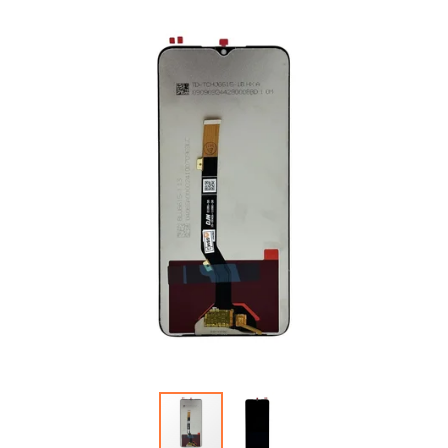
Автопарфюм
Аккумуляторы портативные
Аудиокабели, адаптеры, колонки
Адаптер
Гаджеты для авто
Аудиокабель
Насосы/Компрессоры
Колонки беспроводные
Гаджеты для дома
Парковочные автовизитки
Петличный микрофон
Xiaomi
Гарнитуры / наушники / ресиверы
Разное
Беспроводные
Стилусы
Держатели для смартфонов
Гарнитуры Bluetooth
Фонарики
Автомобильные
Накладные
Запчасти для смартфонов
Липперы
Проводные 3.5 мм
Аккумуляторы
Настольные
Проводные USB-C
Антенны
Пластины для держателей
Проводные с Lightning
Динамики, Вибро
Спортивные
Ресиверы