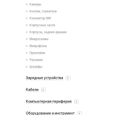
Камеры
Кнопки, толкатели
Коннектор SIM
Корпусные части
Корпусы, задние крышки
Микросхемы
Микрофоны
Проклейки
Разъемы
Шлейфы
Зарядные устройства
АЗУ
Кабели
АЗУ + FM-модулятор
2 в 1
АЗУ + кабель
Компьютерная периферия
3 в 1
Адаптеры
Аксессуары для ПК
4 в 1
Оборудование и инструмент
Беспроводные зарядные устройства