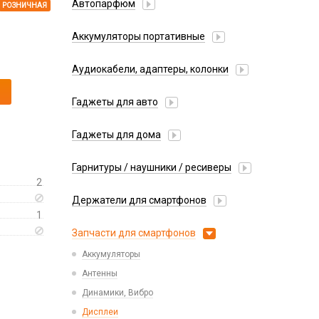
Автопарфюм
РОЗНИЧНАЯ
Аккумуляторы портативные
Аудиокабели, адаптеры, колонки
Адаптер
Гаджеты для авто
Аудиокабель
Насосы/Компрессоры
Колонки беспроводные
Гаджеты для дома
Парковочные автовизитки
Петличный микрофон
Xiaomi
Гарнитуры / наушники / ресиверы
Разное
2
Беспроводные
Стилусы
Держатели для смартфонов
Гарнитуры Bluetooth
Фонарики
1
Автомобильные
Накладные
Запчасти для смартфонов
Липперы
Проводные 3.5 мм
Аккумуляторы
Настольные
Проводные USB-C
Антенны
Пластины для держателей
Проводные с Lightning
Динамики, Вибро
Спортивные
Ресиверы
Дисплеи