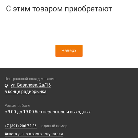
Дисплеи
С этим товаром приобретают
Камеры
Кнопки, толкатели
Коннектор SIM
Корпусные части
Корпусы, задние крышки
Наверх
Микросхемы
Микрофоны
Проклейки
Разъемы
Центральный склад-магазин
Шлейфы
ул. Вавилова, 2а/16
в конце радиорынка
Зарядные устройства
Режим работы
АЗУ
Кабели
с 9:00 до 19:00 без перерывов и выходных
АЗУ + FM-модулятор
2 в 1
АЗУ + кабель
Компьютерная периферия
+7 (391) 206-72-36
— единый номер
3 в 1
Адаптеры
Анкета для оптового покупателя
Аксессуары для ПК
4 в 1