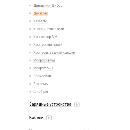
Пластины для держателей
Проводные с Lightning
Динамики, Вибро
Спортивные
Ресиверы
Дисплеи
Камеры
Кнопки, толкатели
Коннектор SIM
Корпусные части
Корпусы, задние крышки
Микросхемы
Микрофоны
Проклейки
Разъемы
Шлейфы
Зарядные устройства
АЗУ
Кабели
АЗУ + FM-модулятор
2 в 1
АЗУ + кабель