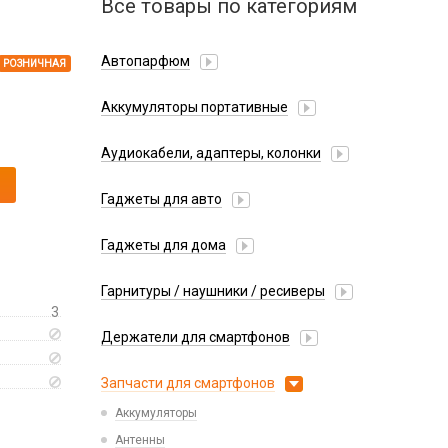
Все товары по категориям
Автопарфюм
РОЗНИЧНАЯ
Аккумуляторы портативные
Аудиокабели, адаптеры, колонки
Адаптер
Гаджеты для авто
Аудиокабель
Насосы/Компрессоры
Колонки беспроводные
Гаджеты для дома
Парковочные автовизитки
Петличный микрофон
Xiaomi
Гарнитуры / наушники / ресиверы
Разное
3
Беспроводные
Стилусы
Держатели для смартфонов
Гарнитуры Bluetooth
Фонарики
Автомобильные
Накладные
Запчасти для смартфонов
Липперы
Проводные 3.5 мм
Аккумуляторы
Настольные
Проводные USB-C
Антенны