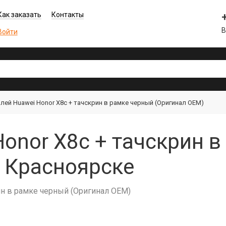
Как заказать
Контакты
В
Войти
лей Huawei Honor X8c + тачскрин в рамке черный (Оригинал OEM)
onor X8c + тачскрин 
в Красноярске
ин в рамке черный (Оригинал OEM)