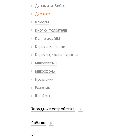
Пластины для держателей
Проводные с Lightning
Динамики, Вибро
Спортивные
Ресиверы
Дисплеи
Камеры
Кнопки, толкатели
Коннектор SIM
Корпусные части
Корпусы, задние крышки
Микросхемы
Микрофоны
Проклейки
Разъемы
Шлейфы
Зарядные устройства
АЗУ
Кабели
АЗУ + FM-модулятор
2 в 1
АЗУ + кабель