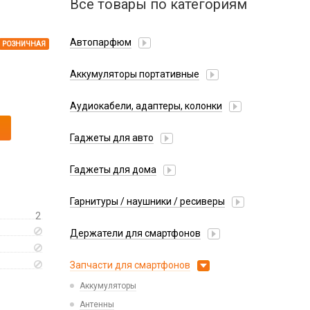
Все товары по категориям
Автопарфюм
РОЗНИЧНАЯ
Аккумуляторы портативные
Аудиокабели, адаптеры, колонки
Адаптер
Гаджеты для авто
Аудиокабель
Насосы/Компрессоры
Колонки беспроводные
Гаджеты для дома
Парковочные автовизитки
Петличный микрофон
Xiaomi
Гарнитуры / наушники / ресиверы
Разное
2
Беспроводные
Стилусы
Держатели для смартфонов
Гарнитуры Bluetooth
Фонарики
Автомобильные
Накладные
Запчасти для смартфонов
Липперы
Проводные 3.5 мм
Аккумуляторы
Настольные
Проводные USB-C
Антенны