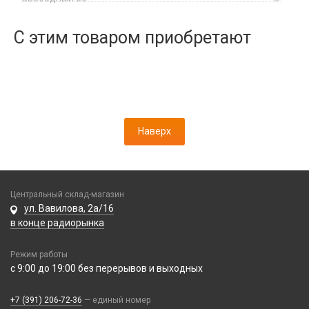
Динамики, Вибро
Спортивные
Ресиверы
Дисплеи
С этим товаром приобретают
Камеры
Кнопки, толкатели
Коннектор SIM
Корпусные части
Корпусы, задние крышки
Наверх
Микросхемы
Микрофоны
Проклейки
Разъемы
Центральный склад-магазин
Шлейфы
ул. Вавилова, 2а/16
в конце радиорынка
Зарядные устройства
Режим работы
АЗУ
Кабели
с 9:00 до 19:00 без перерывов и выходных
АЗУ + FM-модулятор
2 в 1
АЗУ + кабель
Компьютерная периферия
+7 (391) 206-72-36
— единый номер
3 в 1