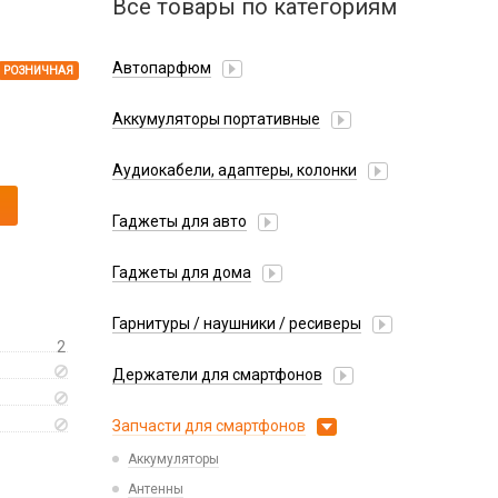
Все товары по категориям
Автопарфюм
РОЗНИЧНАЯ
Аккумуляторы портативные
Аудиокабели, адаптеры, колонки
Адаптер
Гаджеты для авто
Аудиокабель
Насосы/Компрессоры
Колонки беспроводные
Гаджеты для дома
Парковочные автовизитки
Петличный микрофон
Xiaomi
Гарнитуры / наушники / ресиверы
Разное
2
Беспроводные
Стилусы
Держатели для смартфонов
Гарнитуры Bluetooth
Фонарики
Автомобильные
Накладные
Запчасти для смартфонов
Липперы
Проводные 3.5 мм
Аккумуляторы
Настольные
Проводные USB-C
Антенны