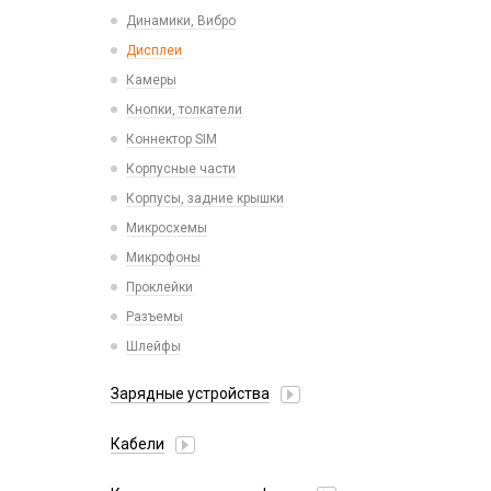
Пластины для держателей
Проводные с Lightning
Динамики, Вибро
Спортивные
Ресиверы
Дисплеи
Камеры
Кнопки, толкатели
Коннектор SIM
Корпусные части
Корпусы, задние крышки
Микросхемы
Микрофоны
Проклейки
Разъемы
Шлейфы
Зарядные устройства
АЗУ
Кабели
АЗУ + FM-модулятор
2 в 1
АЗУ + кабель