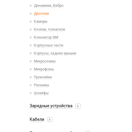
Пластины для держателей
Проводные с Lightning
Динамики, Вибро
Спортивные
Ресиверы
Дисплеи
Камеры
Кнопки, толкатели
Коннектор SIM
Корпусные части
Корпусы, задние крышки
Микросхемы
Микрофоны
Проклейки
Разъемы
Шлейфы
Зарядные устройства
АЗУ
Кабели
АЗУ + FM-модулятор
2 в 1
АЗУ + кабель