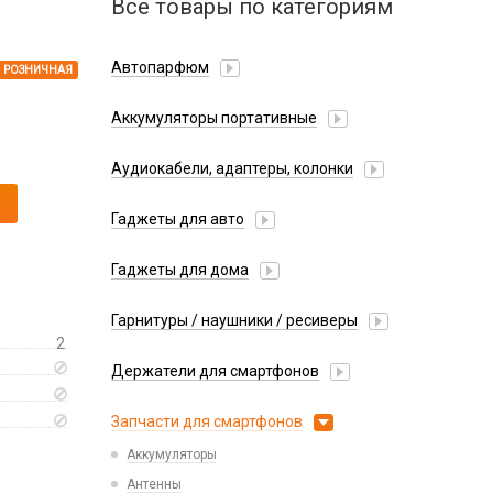
Все товары по категориям
Автопарфюм
РОЗНИЧНАЯ
Аккумуляторы портативные
Аудиокабели, адаптеры, колонки
Адаптер
Гаджеты для авто
Аудиокабель
Насосы/Компрессоры
Колонки беспроводные
Гаджеты для дома
Парковочные автовизитки
Петличный микрофон
Xiaomi
Гарнитуры / наушники / ресиверы
Разное
2
Беспроводные
Стилусы
Держатели для смартфонов
Гарнитуры Bluetooth
Фонарики
Автомобильные
Накладные
Запчасти для смартфонов
Липперы
Проводные 3.5 мм
Аккумуляторы
Настольные
Проводные USB-C
Антенны