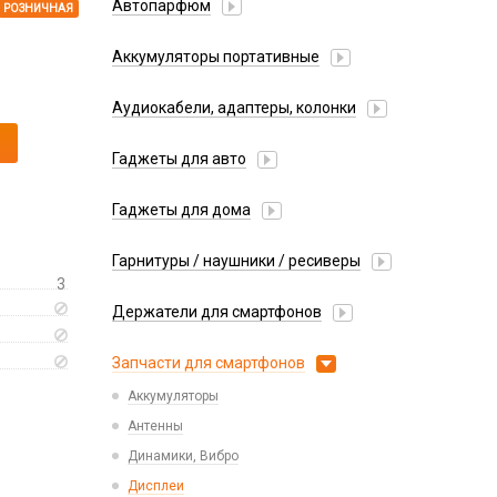
Автопарфюм
РОЗНИЧНАЯ
Аккумуляторы портативные
Аудиокабели, адаптеры, колонки
Адаптер
Гаджеты для авто
Аудиокабель
Насосы/Компрессоры
Колонки беспроводные
Гаджеты для дома
Парковочные автовизитки
Петличный микрофон
Xiaomi
Гарнитуры / наушники / ресиверы
Разное
3
Беспроводные
Стилусы
Держатели для смартфонов
Гарнитуры Bluetooth
Фонарики
Автомобильные
Накладные
Запчасти для смартфонов
Липперы
Проводные 3.5 мм
Аккумуляторы
Настольные
Проводные USB-C
Антенны
Пластины для держателей
Проводные с Lightning
Динамики, Вибро
Спортивные
Ресиверы
Дисплеи