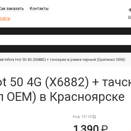
Как заказать
Контакты
В
Войти
й Infinix Hot 50 4G (X6882) + тачскрин в рамке черный (Оригинал OEM)
ot 50 4G (X6882) + тач
л OEM) в Красноярске
Код: 10110
1 390