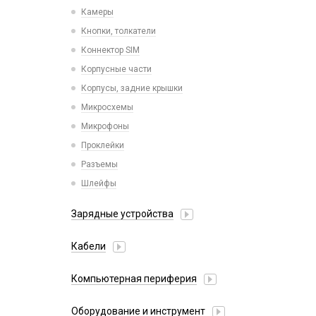
Камеры
Кнопки, толкатели
Коннектор SIM
Корпусные части
Корпусы, задние крышки
Микросхемы
Микрофоны
Проклейки
Разъемы
Шлейфы
Зарядные устройства
АЗУ
Кабели
АЗУ + FM-модулятор
2 в 1
АЗУ + кабель
Компьютерная периферия
3 в 1
Адаптеры
Аксессуары для ПК
4 в 1
Оборудование и инструмент
Беспроводные зарядные устройства