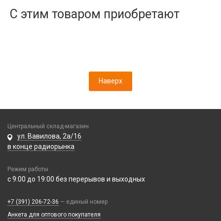
Дисплеи
С этим товаром приобретают
Камеры
Кнопки, толкатели
Коннектор SIM
Корпусные части
Корпусы, задние крышки
Наверх
Микросхемы
Микрофоны
Проклейки
Разъемы
Центральный склад-магазин
Шлейфы
ул. Вавилова, 2а/16
в конце радиорынка
Зарядные устройства
Режим работы
АЗУ
Кабели
с 9:00 до 19:00 без перерывов и выходных
АЗУ + FM-модулятор
2 в 1
АЗУ + кабель
Компьютерная периферия
+7 (391) 206-72-36
— единый номер
3 в 1
Адаптеры
Анкета для оптового покупателя
Аксессуары для ПК
4 в 1