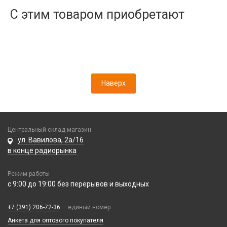
Дисплеи
С этим товаром приобретают
Камеры
Кнопки, толкатели
Коннектор SIM
Корпусные части
Корпусы, задние крышки
Наверх
Микросхемы
Микрофоны
Проклейки
Разъемы
Центральный склад-магазин
Шлейфы
ул. Вавилова, 2а/16
в конце радиорынка
Зарядные устройства
Режим работы
АЗУ
Кабели
с 9:00 до 19:00 без перерывов и выходных
АЗУ + FM-модулятор
2 в 1
АЗУ + кабель
Компьютерная периферия
+7 (391) 206-72-36
— единый номер
3 в 1
Адаптеры
Анкета для оптового покупателя
Аксессуары для ПК
4 в 1