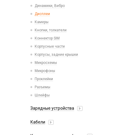
Пластины для держателей
Проводные с Lightning
Динамики, Вибро
Спортивные
Ресиверы
Дисплеи
Камеры
Кнопки, толкатели
Коннектор SIM
Корпусные части
Корпусы, задние крышки
Микросхемы
Микрофоны
Проклейки
Разъемы
Шлейфы
Зарядные устройства
АЗУ
Кабели
АЗУ + FM-модулятор
2 в 1
АЗУ + кабель