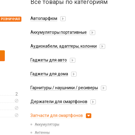
Все товары по категориям
Автопарфюм
РОЗНИЧНАЯ
Аккумуляторы портативные
Аудиокабели, адаптеры, колонки
Адаптер
Гаджеты для авто
Аудиокабель
Насосы/Компрессоры
Колонки беспроводные
Гаджеты для дома
Парковочные автовизитки
Петличный микрофон
Xiaomi
Гарнитуры / наушники / ресиверы
Разное
2
Беспроводные
Стилусы
Держатели для смартфонов
Гарнитуры Bluetooth
Фонарики
Автомобильные
Накладные
Запчасти для смартфонов
Липперы
Проводные 3.5 мм
Аккумуляторы
Настольные
Проводные USB-C
Антенны