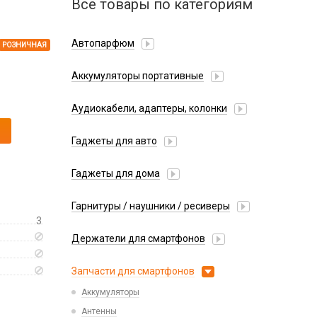
Все товары по категориям
Автопарфюм
РОЗНИЧНАЯ
Аккумуляторы портативные
Аудиокабели, адаптеры, колонки
Адаптер
Гаджеты для авто
Аудиокабель
Насосы/Компрессоры
Колонки беспроводные
Гаджеты для дома
Парковочные автовизитки
Петличный микрофон
Xiaomi
Гарнитуры / наушники / ресиверы
Разное
3
Беспроводные
Стилусы
Держатели для смартфонов
Гарнитуры Bluetooth
Фонарики
Автомобильные
Накладные
Запчасти для смартфонов
Липперы
Проводные 3.5 мм
Аккумуляторы
Настольные
Проводные USB-C
Антенны