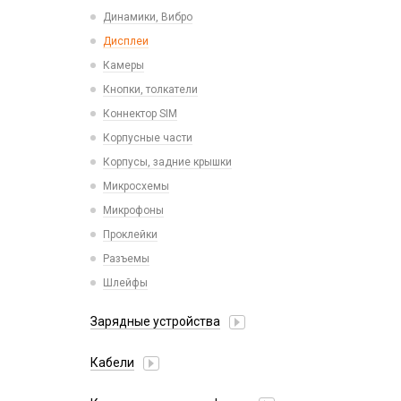
Пластины для держателей
Проводные с Lightning
Динамики, Вибро
Спортивные
Ресиверы
Дисплеи
Камеры
Кнопки, толкатели
Коннектор SIM
Корпусные части
Корпусы, задние крышки
Микросхемы
Микрофоны
Проклейки
Разъемы
Шлейфы
Зарядные устройства
АЗУ
Кабели
АЗУ + FM-модулятор
2 в 1
АЗУ + кабель