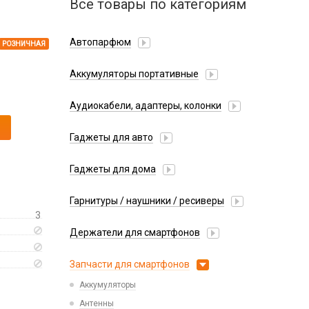
Все товары по категориям
Автопарфюм
РОЗНИЧНАЯ
Аккумуляторы портативные
Аудиокабели, адаптеры, колонки
Адаптер
Гаджеты для авто
Аудиокабель
Насосы/Компрессоры
Колонки беспроводные
Гаджеты для дома
Парковочные автовизитки
Петличный микрофон
Xiaomi
Гарнитуры / наушники / ресиверы
Разное
3
Беспроводные
Стилусы
Держатели для смартфонов
Гарнитуры Bluetooth
Фонарики
Автомобильные
Накладные
Запчасти для смартфонов
Липперы
Проводные 3.5 мм
Аккумуляторы
Настольные
Проводные USB-C
Антенны