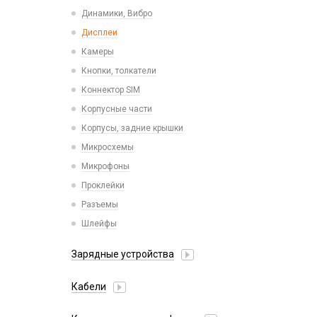
Пластины для держателей
Проводные с Lightning
Динамики, Вибро
Спортивные
Ресиверы
Дисплеи
Камеры
Кнопки, толкатели
Коннектор SIM
Корпусные части
Корпусы, задние крышки
Микросхемы
Микрофоны
Проклейки
Разъемы
Шлейфы
Зарядные устройства
АЗУ
Кабели
АЗУ + FM-модулятор
2 в 1
АЗУ + кабель