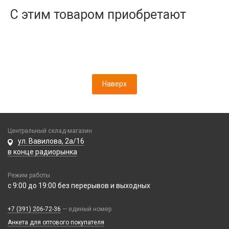
Дисплеи
С этим товаром приобретают
Камеры
Кнопки, толкатели
Коннектор SIM
Корпусные части
Корпусы, задние крышки
Наверх
Микросхемы
Микрофоны
Проклейки
Разъемы
Центральный склад-магазин
Шлейфы
ул. Вавилова, 2а/16
в конце радиорынка
Зарядные устройства
Режим работы
АЗУ
Кабели
с 9:00 до 19:00 без перерывов и выходных
АЗУ + FM-модулятор
2 в 1
АЗУ + кабель
Компьютерная периферия
+7 (391) 206-72-36
— единый номер
3 в 1
Адаптеры
Анкета для оптового покупателя
Аксессуары для ПК
4 в 1