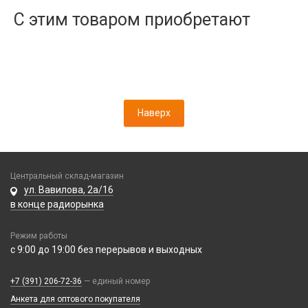
Дисплеи
С этим товаром приобретают
Камеры
Кнопки, толкатели
Коннектор SIM
Корпусные части
Корпусы, задние крышки
Наверх
Микросхемы
Микрофоны
Проклейки
Разъемы
Центральный склад-магазин
Шлейфы
ул. Вавилова, 2а/16
в конце радиорынка
Зарядные устройства
Режим работы
АЗУ
Кабели
с 9:00 до 19:00 без перерывов и выходных
АЗУ + FM-модулятор
2 в 1
АЗУ + кабель
Компьютерная периферия
+7 (391) 206-72-36
— единый номер
3 в 1
Адаптеры
Анкета для оптового покупателя
Аксессуары для ПК
4 в 1