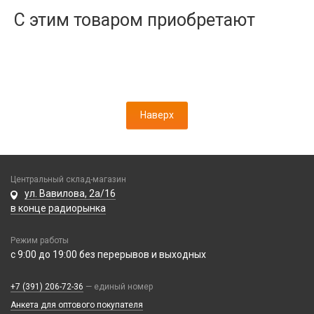
Дисплеи
С этим товаром приобретают
Камеры
Кнопки, толкатели
Коннектор SIM
Корпусные части
Корпусы, задние крышки
Наверх
Микросхемы
Микрофоны
Проклейки
Разъемы
Центральный склад-магазин
Шлейфы
ул. Вавилова, 2а/16
в конце радиорынка
Зарядные устройства
Режим работы
АЗУ
Кабели
с 9:00 до 19:00 без перерывов и выходных
АЗУ + FM-модулятор
2 в 1
АЗУ + кабель
Компьютерная периферия
+7 (391) 206-72-36
— единый номер
3 в 1
Адаптеры
Анкета для оптового покупателя
Аксессуары для ПК
4 в 1