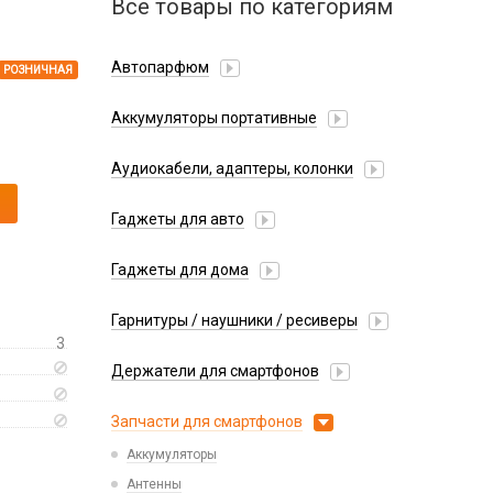
Все товары по категориям
Автопарфюм
РОЗНИЧНАЯ
Аккумуляторы портативные
Аудиокабели, адаптеры, колонки
Адаптер
Гаджеты для авто
Аудиокабель
Насосы/Компрессоры
Колонки беспроводные
Гаджеты для дома
Парковочные автовизитки
Петличный микрофон
Xiaomi
Гарнитуры / наушники / ресиверы
Разное
3
Беспроводные
Стилусы
Держатели для смартфонов
Гарнитуры Bluetooth
Фонарики
Автомобильные
Накладные
Запчасти для смартфонов
Липперы
Проводные 3.5 мм
Аккумуляторы
Настольные
Проводные USB-C
Антенны