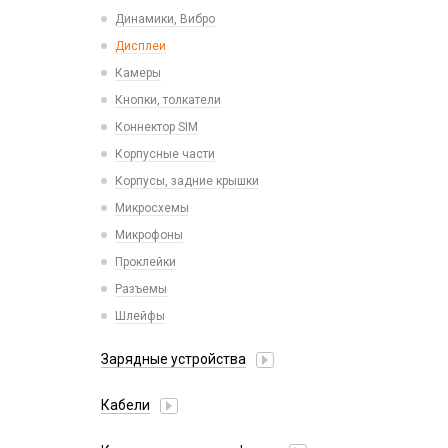
Пластины для держателей
Проводные с Lightning
Динамики, Вибро
Спортивные
Ресиверы
Дисплеи
Камеры
Кнопки, толкатели
Коннектор SIM
Корпусные части
Корпусы, задние крышки
Микросхемы
Микрофоны
Проклейки
Разъемы
Шлейфы
Зарядные устройства
АЗУ
Кабели
АЗУ + FM-модулятор
2 в 1
АЗУ + кабель