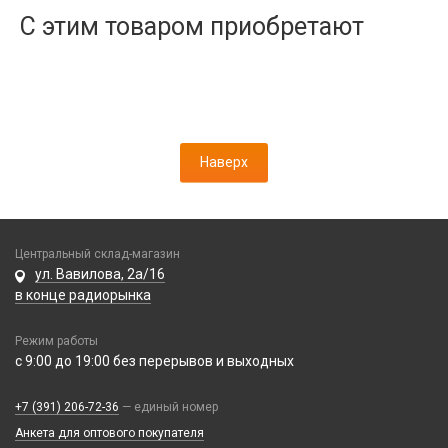
Дисплеи
С этим товаром приобретают
Камеры
Кнопки, толкатели
Коннектор SIM
Корпусные части
Корпусы, задние крышки
Наверх
Микросхемы
Микрофоны
Проклейки
Разъемы
Центральный склад-магазин
Шлейфы
ул. Вавилова, 2а/16
в конце радиорынка
Зарядные устройства
Режим работы
АЗУ
с 9:00 до 19:00 без перерывов и выходных
Кабели
АЗУ + FM-модулятор
2 в 1
АЗУ + кабель
Компьютерная периферия
+7 (391) 206-72-36
— единый номер
3 в 1
Адаптеры
Анкета для оптового покупателя
Аксессуары для ПК
4 в 1