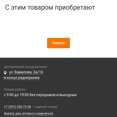
Дисплеи
С этим товаром приобретают
Камеры
Кнопки, толкатели
Коннектор SIM
Корпусные части
Корпусы, задние крышки
Наверх
Микросхемы
Микрофоны
Проклейки
Разъемы
Центральный склад-магазин
Шлейфы
ул. Вавилова, 2а/16
в конце радиорынка
Зарядные устройства
Режим работы
АЗУ
Кабели
с 9:00 до 19:00 без перерывов и выходных
АЗУ + FM-модулятор
2 в 1
АЗУ + кабель
Компьютерная периферия
+7 (391) 206-72-36
— единый номер
3 в 1
Адаптеры
Анкета для оптового покупателя
Аксессуары для ПК
4 в 1