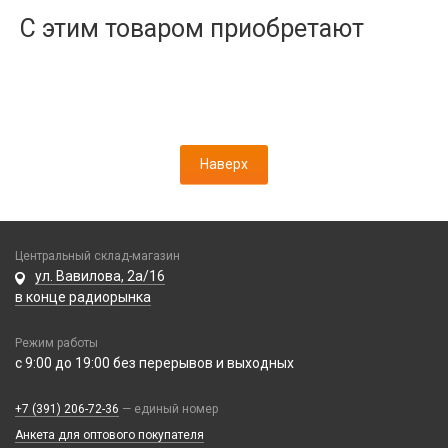
Дисплеи
С этим товаром приобретают
Камеры
Кнопки, толкатели
Коннектор SIM
Корпусные части
Корпусы, задние крышки
Наверх
Микросхемы
Микрофоны
Проклейки
Разъемы
Центральный склад-магазин
Шлейфы
ул. Вавилова, 2а/16
в конце радиорынка
Зарядные устройства
Режим работы
АЗУ
Кабели
с 9:00 до 19:00 без перерывов и выходных
АЗУ + FM-модулятор
2 в 1
АЗУ + кабель
Компьютерная периферия
+7 (391) 206-72-36
— единый номер
3 в 1
Адаптеры
Анкета для оптового покупателя
Аксессуары для ПК
4 в 1