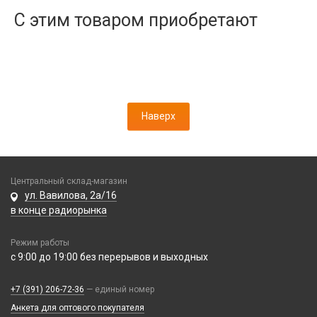
Дисплеи
С этим товаром приобретают
Камеры
Кнопки, толкатели
Коннектор SIM
Корпусные части
Корпусы, задние крышки
Наверх
Микросхемы
Микрофоны
Проклейки
Разъемы
Центральный склад-магазин
Шлейфы
ул. Вавилова, 2а/16
в конце радиорынка
Зарядные устройства
Режим работы
АЗУ
Кабели
с 9:00 до 19:00 без перерывов и выходных
АЗУ + FM-модулятор
2 в 1
АЗУ + кабель
Компьютерная периферия
+7 (391) 206-72-36
— единый номер
3 в 1
Адаптеры
Анкета для оптового покупателя
Аксессуары для ПК
4 в 1