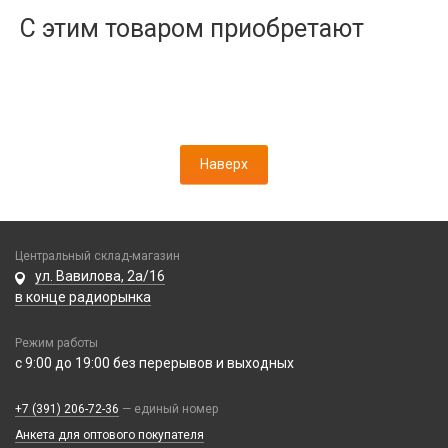
Дисплеи
С этим товаром приобретают
Камеры
Кнопки, толкатели
Коннектор SIM
Корпусные части
Корпусы, задние крышки
Наверх
Микросхемы
Микрофоны
Проклейки
Разъемы
Центральный склад-магазин
Шлейфы
ул. Вавилова, 2а/16
в конце радиорынка
Зарядные устройства
Режим работы
АЗУ
Кабели
с 9:00 до 19:00 без перерывов и выходных
АЗУ + FM-модулятор
2 в 1
АЗУ + кабель
Компьютерная периферия
+7 (391) 206-72-36
— единый номер
3 в 1
Адаптеры
Анкета для оптового покупателя
Аксессуары для ПК
4 в 1