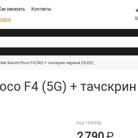
Как заказать
Контакты
В
Войти
ей Xiaomi Poco F4 (5G) + тачскрин черный (OLED)
oco F4 (5G) + тачскрин
Код: 10204
2 790