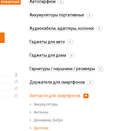
Автопарфюм
РОЗНИЧНАЯ
Аккумуляторы портативные
Аудиокабели, адаптеры, колонки
Адаптер
Гаджеты для авто
Аудиокабель
Насосы/Компрессоры
Колонки беспроводные
Гаджеты для дома
Парковочные автовизитки
Петличный микрофон
Xiaomi
Гарнитуры / наушники / ресиверы
Разное
2
Беспроводные
Стилусы
Держатели для смартфонов
Гарнитуры Bluetooth
Фонарики
Автомобильные
Накладные
Запчасти для смартфонов
Липперы
Проводные 3.5 мм
Аккумуляторы
Настольные
Проводные USB-C
Антенны
Пластины для держателей
Проводные с Lightning
Динамики, Вибро
Спортивные
Ресиверы
Дисплеи