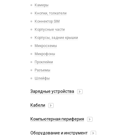
Камеры
Кнопки, толкатели
Коннектор SIM
Корпусные части
Корпусы, задние крышки
Микросхемы
Микрофоны
Проклейки
Разъемы
Шлейфы
Зарядные устройства
АЗУ
Кабели
АЗУ + FM-модулятор
2 в 1
АЗУ + кабель
Компьютерная периферия
3 в 1
Адаптеры
Аксессуары для ПК
4 в 1
Оборудование и инструмент
Беспроводные зарядные устройства