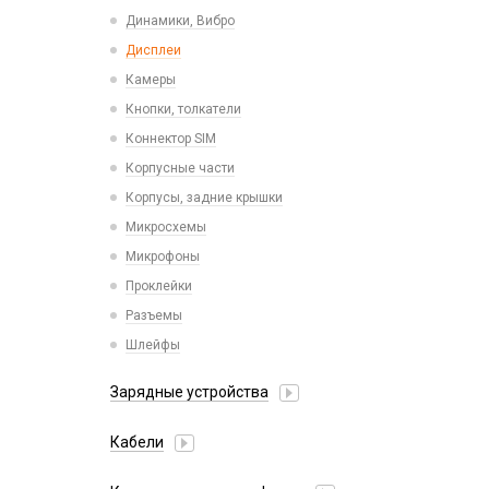
Пластины для держателей
Проводные с Lightning
Динамики, Вибро
Спортивные
Ресиверы
Дисплеи
Камеры
Кнопки, толкатели
Коннектор SIM
Корпусные части
Корпусы, задние крышки
Микросхемы
Микрофоны
Проклейки
Разъемы
Шлейфы
Зарядные устройства
АЗУ
Кабели
АЗУ + FM-модулятор
2 в 1
АЗУ + кабель