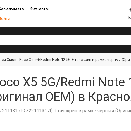
Как заказать
Контакты
В
Войти
ей Xiaomi Poco X5 5G/Redmi Note 12 5G + тачскрин в рамке черный (Ори
oco X5 5G/Redmi Note 
ригинал OEM) в Красно
(22111317PG/22111317I) + тачскрин в рамке черный (Ориги