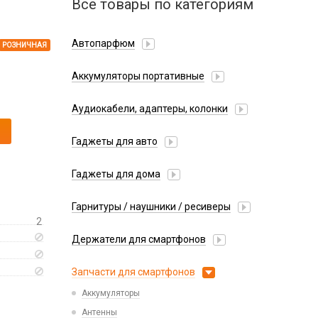
Все товары по категориям
Автопарфюм
РОЗНИЧНАЯ
Аккумуляторы портативные
Аудиокабели, адаптеры, колонки
Адаптер
Гаджеты для авто
Аудиокабель
Насосы/Компрессоры
Колонки беспроводные
Гаджеты для дома
Парковочные автовизитки
Петличный микрофон
Xiaomi
Гарнитуры / наушники / ресиверы
Разное
2
Беспроводные
Стилусы
Держатели для смартфонов
Гарнитуры Bluetooth
Фонарики
Автомобильные
Накладные
Запчасти для смартфонов
Липперы
Проводные 3.5 мм
Аккумуляторы
Настольные
Проводные USB-C
Антенны