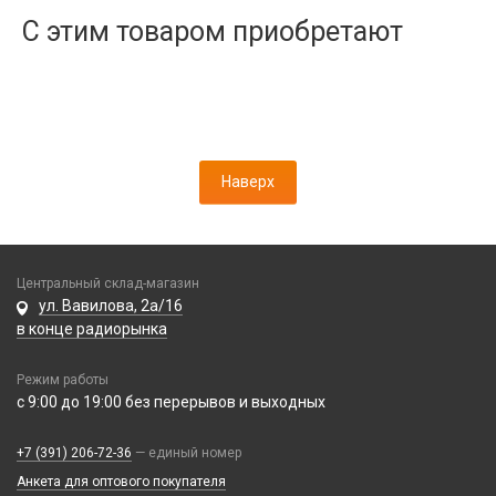
Дисплеи
С этим товаром приобретают
Камеры
Кнопки, толкатели
Коннектор SIM
Корпусные части
Корпусы, задние крышки
Наверх
Микросхемы
Микрофоны
Проклейки
Разъемы
Центральный склад-магазин
Шлейфы
ул. Вавилова, 2а/16
в конце радиорынка
Зарядные устройства
Режим работы
АЗУ
Кабели
с 9:00 до 19:00 без перерывов и выходных
АЗУ + FM-модулятор
2 в 1
АЗУ + кабель
Компьютерная периферия
+7 (391) 206-72-36
— единый номер
3 в 1
Адаптеры
Анкета для оптового покупателя
Аксессуары для ПК
4 в 1