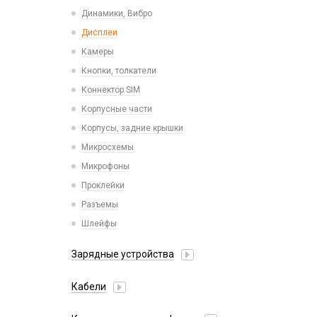
Пластины для держателей
Проводные с Lightning
Динамики, Вибро
Спортивные
Ресиверы
Дисплеи
Камеры
Кнопки, толкатели
Коннектор SIM
Корпусные части
Корпусы, задние крышки
Микросхемы
Микрофоны
Проклейки
Разъемы
Шлейфы
Зарядные устройства
АЗУ
Кабели
АЗУ + FM-модулятор
2 в 1
АЗУ + кабель