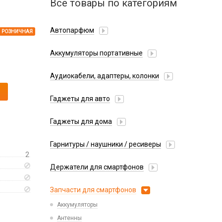
Все товары по категориям
Автопарфюм
РОЗНИЧНАЯ
Аккумуляторы портативные
Аудиокабели, адаптеры, колонки
Адаптер
Гаджеты для авто
Аудиокабель
Насосы/Компрессоры
Колонки беспроводные
Гаджеты для дома
Парковочные автовизитки
Петличный микрофон
Xiaomi
Гарнитуры / наушники / ресиверы
Разное
2
Беспроводные
Стилусы
Держатели для смартфонов
Гарнитуры Bluetooth
Фонарики
Автомобильные
Накладные
Запчасти для смартфонов
Липперы
Проводные 3.5 мм
Аккумуляторы
Настольные
Проводные USB-C
Антенны