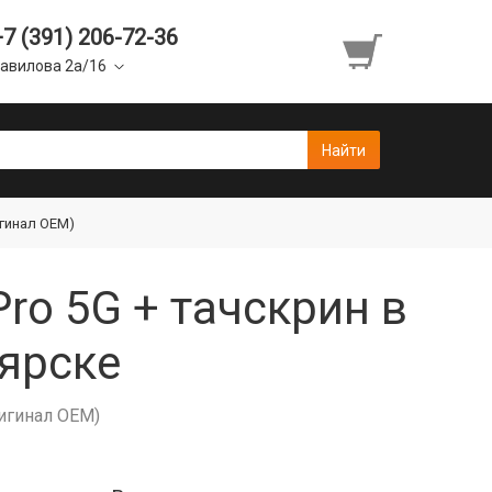
+7 (391) 206-72-36
авилова 2а/16
игинал OEM)
ro 5G + тачскрин в
ярске
ригинал OEM)