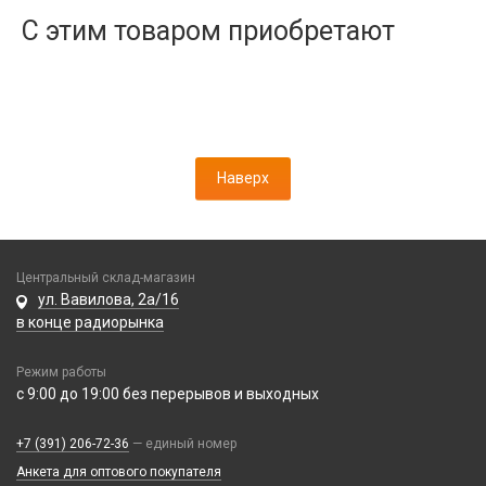
Дисплеи
С этим товаром приобретают
Камеры
Кнопки, толкатели
Коннектор SIM
Корпусные части
Корпусы, задние крышки
Наверх
Микросхемы
Микрофоны
Проклейки
Разъемы
Центральный склад-магазин
Шлейфы
ул. Вавилова, 2а/16
в конце радиорынка
Зарядные устройства
Режим работы
АЗУ
Кабели
с 9:00 до 19:00 без перерывов и выходных
АЗУ + FM-модулятор
2 в 1
АЗУ + кабель
Компьютерная периферия
+7 (391) 206-72-36
— единый номер
3 в 1
Адаптеры
Анкета для оптового покупателя
Аксессуары для ПК
4 в 1