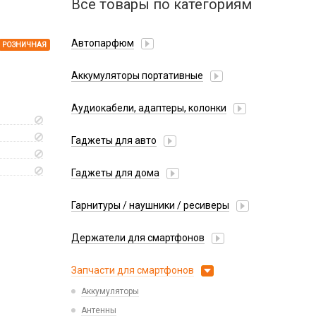
Все товары по категориям
Автопарфюм
РОЗНИЧНАЯ
Аккумуляторы портативные
Аудиокабели, адаптеры, колонки
Адаптер
Гаджеты для авто
Аудиокабель
Насосы/Компрессоры
Колонки беспроводные
Гаджеты для дома
Парковочные автовизитки
Петличный микрофон
Xiaomi
Гарнитуры / наушники / ресиверы
Разное
Беспроводные
Стилусы
Держатели для смартфонов
Гарнитуры Bluetooth
Фонарики
Автомобильные
Накладные
Запчасти для смартфонов
Липперы
Проводные 3.5 мм
Аккумуляторы
Настольные
Проводные USB-C
Антенны