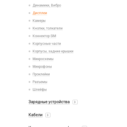
Пластины для держателей
Проводные с Lightning
Динамики, Вибро
Спортивные
Ресиверы
Дисплеи
Камеры
Кнопки, толкатели
Коннектор SIM
Корпусные части
Корпусы, задние крышки
Микросхемы
Микрофоны
Проклейки
Разъемы
Шлейфы
Зарядные устройства
АЗУ
Кабели
АЗУ + FM-модулятор
2 в 1
АЗУ + кабель