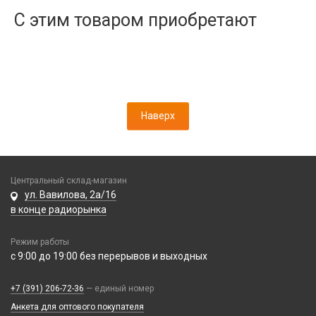
Дисплеи
С этим товаром приобретают
Камеры
Кнопки, толкатели
Коннектор SIM
Корпусные части
Корпусы, задние крышки
Наверх
Микросхемы
Микрофоны
Проклейки
Разъемы
Центральный склад-магазин
Шлейфы
ул. Вавилова, 2а/16
в конце радиорынка
Зарядные устройства
Режим работы
АЗУ
Кабели
с 9:00 до 19:00 без перерывов и выходных
АЗУ + FM-модулятор
2 в 1
АЗУ + кабель
Компьютерная периферия
+7 (391) 206-72-36
— единый номер
3 в 1
Адаптеры
Анкета для оптового покупателя
Аксессуары для ПК
4 в 1