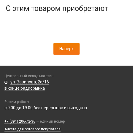
Дисплеи
С этим товаром приобретают
Камеры
Кнопки, толкатели
Коннектор SIM
Корпусные части
Корпусы, задние крышки
Наверх
Микросхемы
Микрофоны
Проклейки
Разъемы
Центральный склад-магазин
Шлейфы
ул. Вавилова, 2а/16
в конце радиорынка
Зарядные устройства
Режим работы
АЗУ
Кабели
с 9:00 до 19:00 без перерывов и выходных
АЗУ + FM-модулятор
2 в 1
АЗУ + кабель
Компьютерная периферия
+7 (391) 206-72-36
— единый номер
3 в 1
Адаптеры
Анкета для оптового покупателя
Аксессуары для ПК
4 в 1