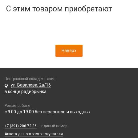
Дисплеи
С этим товаром приобретают
Камеры
Кнопки, толкатели
Коннектор SIM
Корпусные части
Корпусы, задние крышки
Наверх
Микросхемы
Микрофоны
Проклейки
Разъемы
Центральный склад-магазин
Шлейфы
ул. Вавилова, 2а/16
в конце радиорынка
Зарядные устройства
Режим работы
АЗУ
Кабели
с 9:00 до 19:00 без перерывов и выходных
АЗУ + FM-модулятор
2 в 1
АЗУ + кабель
Компьютерная периферия
+7 (391) 206-72-36
— единый номер
3 в 1
Адаптеры
Анкета для оптового покупателя
Аксессуары для ПК
4 в 1