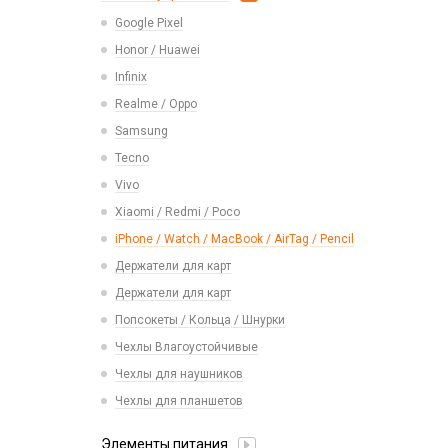
Realme
USB 2.0
Расходные материалы
Экшн камеры
Google Pixel
Ремешки Samsung 46mm/Huawei
Samsung
USB 3.0 / 3.1 /3.2
46mm/Amazfit GTR (22mm)
Honor / Huawei
Tecno
Карты памяти
Смарт часы
Infinix
Vivo
Умные детские часы
Realme / Oppo
Xiaomi/ Redmi/ Poco
Шармы для ремешков Watch Series
Samsung
Монтажные комплекты и салфетки
Tecno
На камеру/на динамик
Vivo
Xiaomi / Redmi / Poco
iPhone / Watch / MacBook / AirTag / Pencil
Держатели для карт
Держатели для карт
Попсокеты / Кольца / Шнурки
Чехлы Влагоустойчивые
Чехлы для наушников
Чехлы для планшетов
Элементы питания