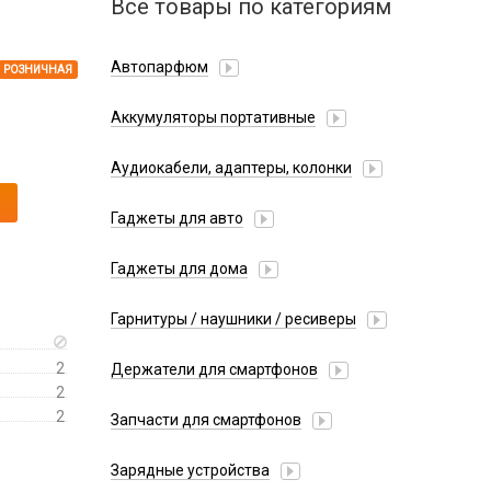
Все товары по категориям
Автопарфюм
РОЗНИЧНАЯ
Аккумуляторы портативные
Аудиокабели, адаптеры, колонки
Адаптер
Гаджеты для авто
Аудиокабель
Насосы/Компрессоры
Колонки беспроводные
Гаджеты для дома
Парковочные автовизитки
Петличный микрофон
Xiaomi
Гарнитуры / наушники / ресиверы
Разное
Беспроводные
Стилусы
2
Держатели для смартфонов
Гарнитуры Bluetooth
Фонарики
2
Автомобильные
Накладные
2
Запчасти для смартфонов
Липперы
Проводные 3.5 мм
Аккумуляторы
Настольные
Зарядные устройства
Проводные USB-C
Антенны