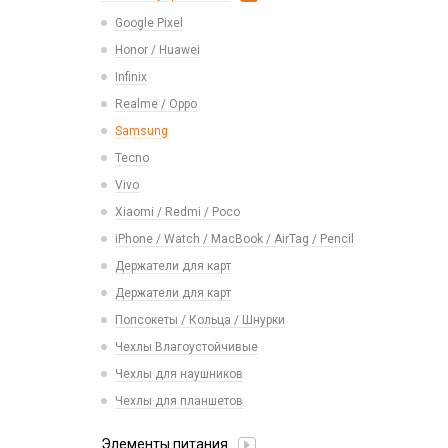
Realme
USB 2.0
Расходные материалы
Экшн камеры
Google Pixel
Ремешки Samsung 46mm/Huawei
Samsung
USB 3.0 / 3.1 /3.2
46mm/Amazfit GTR (22mm)
Honor / Huawei
Tecno
Карты памяти
Смарт часы
Infinix
Vivo
Умные детские часы
Realme / Oppo
Xiaomi/ Redmi/ Poco
Шармы для ремешков Watch Series
Samsung
Монтажные комплекты и салфетки
Tecno
На камеру/на динамик
Vivo
Xiaomi / Redmi / Poco
iPhone / Watch / MacBook / AirTag / Pencil
Держатели для карт
Держатели для карт
Попсокеты / Кольца / Шнурки
Чехлы Влагоустойчивые
Чехлы для наушников
Чехлы для планшетов
Элементы питания