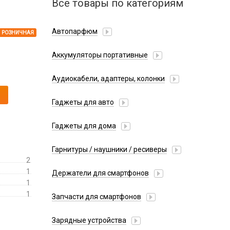
Все товары по категориям
Автопарфюм
РОЗНИЧНАЯ
Аккумуляторы портативные
Аудиокабели, адаптеры, колонки
Адаптер
Гаджеты для авто
Аудиокабель
Насосы/Компрессоры
Колонки беспроводные
Гаджеты для дома
Парковочные автовизитки
Петличный микрофон
Xiaomi
Гарнитуры / наушники / ресиверы
Разное
2
Беспроводные
Стилусы
1
Держатели для смартфонов
Гарнитуры Bluetooth
1
Фонарики
Автомобильные
Накладные
1
Запчасти для смартфонов
Липперы
Проводные 3.5 мм
Аккумуляторы
Настольные
Зарядные устройства
Проводные USB-C
Антенны