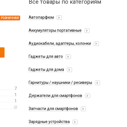
Все товары по категориям
Автопарфюм
РОЗНИЧНАЯ
Аккумуляторы портативные
Аудиокабели, адаптеры, колонки
Адаптер
Гаджеты для авто
Аудиокабель
Насосы/Компрессоры
Колонки беспроводные
Гаджеты для дома
Парковочные автовизитки
Петличный микрофон
Xiaomi
Гарнитуры / наушники / ресиверы
Разное
7
Беспроводные
Стилусы
1
Держатели для смартфонов
Гарнитуры Bluetooth
1
Фонарики
Автомобильные
Накладные
Запчасти для смартфонов
Липперы
Проводные 3.5 мм
Аккумуляторы
Настольные
Зарядные устройства
Проводные USB-C
Антенны