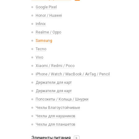
Realme
USB 2.0
Расходные материалы
Экшн камеры
Google Pixel
Ремешки Samsung 46mm/Huawei
Samsung
USB 3.0 / 3.1 /3.2
46mm/Amazfit GTR (22mm)
Honor / Huawei
Tecno
Карты памяти
Смарт часы
Infinix
Vivo
Умные детские часы
Realme / Oppo
Xiaomi/ Redmi/ Poco
Шармы для ремешков Watch Series
Samsung
Монтажные комплекты и салфетки
Tecno
На камеру/на динамик
Vivo
Xiaomi / Redmi / Poco
iPhone / Watch / MacBook / AirTag / Pencil
Держатели для карт
Держатели для карт
Попсокеты / Кольца / Шнурки
Чехлы Влагоустойчивые
Чехлы для наушников
Чехлы для планшетов
Элементы питания