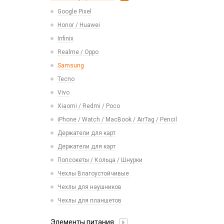
Realme
USB 2.0
Расходные материалы
Экшн камеры
Google Pixel
Ремешки Samsung 46mm/Huawei
Samsung
USB 3.0 / 3.1 /3.2
46mm/Amazfit GTR (22mm)
Honor / Huawei
Tecno
Карты памяти
Смарт часы
Infinix
Vivo
Умные детские часы
Realme / Oppo
Xiaomi/ Redmi/ Poco
Шармы для ремешков Watch Series
Samsung
Монтажные комплекты и салфетки
Tecno
На камеру/на динамик
Vivo
Xiaomi / Redmi / Poco
iPhone / Watch / MacBook / AirTag / Pencil
Держатели для карт
Держатели для карт
Попсокеты / Кольца / Шнурки
Чехлы Влагоустойчивые
Чехлы для наушников
Чехлы для планшетов
Элементы питания