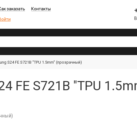
Как заказать
Контакты
В
Войти
ng S24 FE S721B "TPU 1.5mm" (прозрачный)
4 FE S721B "TPU 1.5m
ачный)