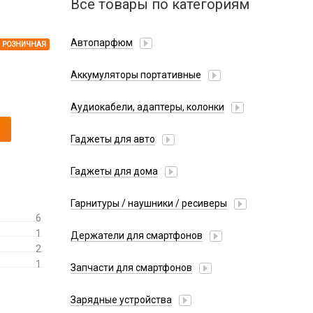
Все товары по категориям
Автопарфюм
РОЗНИЧНАЯ
Аккумуляторы портативные
Аудиокабели, адаптеры, колонки
Адаптер
Гаджеты для авто
Аудиокабель
Насосы/Компрессоры
Колонки беспроводные
Гаджеты для дома
Парковочные автовизитки
Петличный микрофон
Xiaomi
Гарнитуры / наушники / ресиверы
Разное
6
Беспроводные
Стилусы
1
Держатели для смартфонов
Гарнитуры Bluetooth
2
Фонарики
Автомобильные
Накладные
1
Запчасти для смартфонов
Липперы
Проводные 3.5 мм
Аккумуляторы
Настольные
Зарядные устройства
Проводные USB-C
Антенны