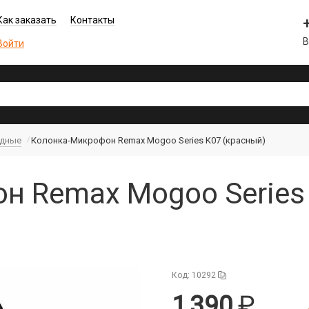
Как заказать
Контакты
В
Войти
одные
Колонка-Микрофон Remax Mogoo Series K07 (красный)
н Remax Mogoo Series 
Код: 10292
1 390