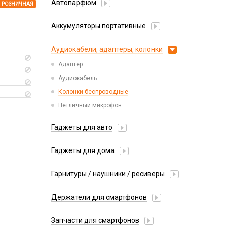
Автопарфюм
РОЗНИЧНАЯ
Аккумуляторы портативные
Аудиокабели, адаптеры, колонки
Адаптер
Аудиокабель
Колонки беспроводные
Петличный микрофон
Гаджеты для авто
Насосы/Компрессоры
Гаджеты для дома
Парковочные автовизитки
Xiaomi
Гарнитуры / наушники / ресиверы
Разное
Беспроводные
Стилусы
Держатели для смартфонов
Гарнитуры Bluetooth
Фонарики
Автомобильные
Накладные
Запчасти для смартфонов
Липперы