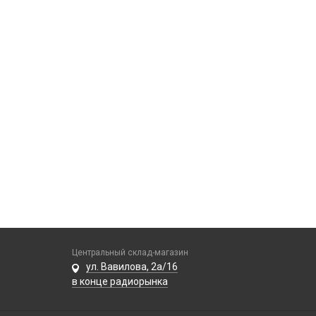
Центральный склад-магазин
ул. Вавилова, 2а/16
в конце радиорынка