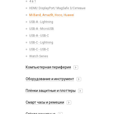
4 в 1
Беспроводные зарядные устройства
Коннектор SIM
HDMI/ DisplayPort/ MagSafe 3/Сетевые
Зарядные станции
Корпусные части
Mi Band, Amazfit, Hoco, Huawei
Разветвители прикуривателя
Корпусы, задние крышки
USB-A - Lightning
СЗУ
Микросхемы
USB-A - MicroUSB
СЗУ + кабель
Микрофоны
USB-A - USB-C
Проклейки
USB-C - Lightning
Разъемы
USB-C - USB-C
Шлейфы
Watch Series
Компьютерная периферия
Аксессуары для ПК
Оборудование и инструмент
Клавиатуры и комплекты
Активаторы АКБ, тестеры, программаторы
Коврики для мыши
Плёнки защитные и плоттеры
Восстановление модулей
Компьютерные мыши
Гидрогелевые плёнки
Вспомогательный инструмент
Смарт часы и ремешки
Сетевые фильтры
Плоттеры и расходники
Запчасти для оборудования
38mm/40mm/41mm для Watch Series