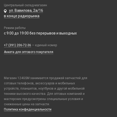
Realme / Oppo
Xiaomi/ Redmi/ Poco
Центральный склад-магазин
Samsung
ул. Вавилова, 2а/16
Монтажные комплекты и салфетки
в конце радиорынка
Tecno
На камеру/на динамик
Vivo
Режим работы
Xiaomi / Redmi / Poco
с 9:00 до 19:00 без перерывов и выходных
iPhone / Watch / MacBook / AirTag / Pencil
Держатели для карт
+7 (391) 206-72-36
— единый номер
Держатели для карт
Анкета для оптового покупателя
Попсокеты / Кольца / Шнурки
Чехлы Влагоустойчивые
Чехлы для наушников
Магазин 124GSM занимается продажей запчастей для
Чехлы для планшетов
сотовых телефонов, аксессуаров и мобильных
устройств, планшетов, ноутбуков и другой мобильной
Элементы питания
техники высокого качества. Для оптовых компаний и
Аккумулятор 10440
мастерских предусмотрены специальные условия и
сниженные цены на запчасти.
Аккумулятор 14430
Политика конфиденциальности
Аккумулятор 18650