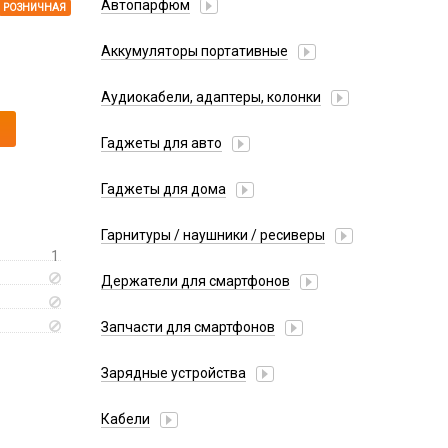
Автопарфюм
РОЗНИЧНАЯ
Аккумуляторы портативные
Аудиокабели, адаптеры, колонки
Адаптер
Гаджеты для авто
Аудиокабель
Насосы/Компрессоры
Колонки беспроводные
Гаджеты для дома
Парковочные автовизитки
Петличный микрофон
Xiaomi
Гарнитуры / наушники / ресиверы
Разное
1
Беспроводные
Стилусы
Держатели для смартфонов
Гарнитуры Bluetooth
Фонарики
Автомобильные
Накладные
Запчасти для смартфонов
Липперы
Проводные 3.5 мм
Аккумуляторы
Настольные
Зарядные устройства
Проводные USB-C
Антенны
Пластины для держателей
Проводные с Lightning
АЗУ
Динамики, Вибро
Кабели
Спортивные
Ресиверы
АЗУ + FM-модулятор
Дисплеи