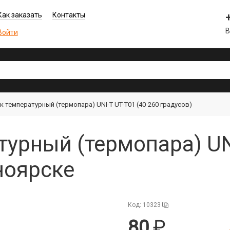
Как заказать
Контакты
В
Войти
 температурный (термопара) UNI-T UT-T01 (40-260 градусов)
урный (термопара) UNI
ноярске
Код: 10323
80