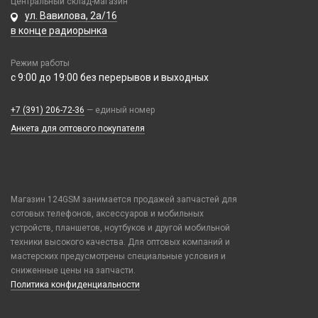
Центральный склад-магазин
Infinix
Vivo
Шармы для ремешков Watch Series
ул. Вавилова, 2а/16
Realme / Oppo
Xiaomi/ Redmi/ Poco
в конце радиорынка
Samsung
Монтажные комплекты и салфетки
Tecno
Режим работы
На камеру/на динамик
с 9:00 до 19:00 без перерывов и выходных
Vivo
Xiaomi / Redmi / Poco
+7 (391) 206-72-36
— единый номер
iPhone / Watch / MacBook / AirTag / Pencil
Анкета для оптового покупателя
Держатели для карт
Держатели для карт
Попсокеты / Кольца / Шнурки
Чехлы Влагоустойчивые
Магазин 124GSM занимается продажей запчастей для
сотовых телефонов, аксессуаров и мобильных
Чехлы для наушников
устройств, планшетов, ноутбуков и другой мобильной
Чехлы для планшетов
техники высокого качества. Для оптовых компаний и
мастерских предусмотрены специальные условия и
Элементы питания
сниженные цены на запчасти.
Политика конфиденциальности
Аккумулятор 10440
Аккумулятор 14430