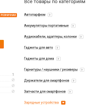
Все товары по категориям
Автопарфюм
РОЗНИЧНАЯ
Аккумуляторы портативные
Аудиокабели, адаптеры, колонки
Адаптер
Гаджеты для авто
Аудиокабель
Насосы/Компрессоры
Колонки беспроводные
Гаджеты для дома
Парковочные автовизитки
Петличный микрофон
Xiaomi
Гарнитуры / наушники / ресиверы
Разное
1
Беспроводные
Стилусы
Держатели для смартфонов
Гарнитуры Bluetooth
Фонарики
Автомобильные
Накладные
Запчасти для смартфонов
Липперы
Проводные 3.5 мм
Аккумуляторы
Настольные
Зарядные устройства
Проводные USB-C
Антенны