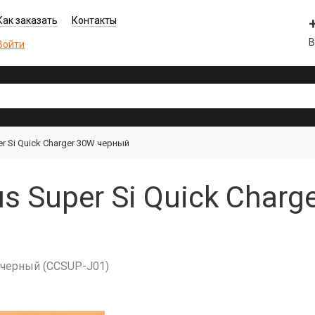
Как заказать
Контакты
В
Войти
r Si Quick Charger 30W черный
s Super Si Quick Charg
W черный (CCSUP-J01)