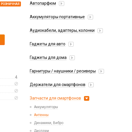
Автопарфюм
РОЗНИЧНАЯ
Аккумуляторы портативные
Аудиокабели, адаптеры, колонки
Адаптер
Гаджеты для авто
Аудиокабель
Насосы/Компрессоры
Колонки беспроводные
Гаджеты для дома
Парковочные автовизитки
Петличный микрофон
Xiaomi
Гарнитуры / наушники / ресиверы
Разное
4
Беспроводные
Стилусы
Держатели для смартфонов
Гарнитуры Bluetooth
Фонарики
Автомобильные
Накладные
Запчасти для смартфонов
Липперы
Проводные 3.5 мм
Аккумуляторы
Настольные
Проводные USB-C
Антенны
Пластины для держателей
Проводные с Lightning
Динамики, Вибро
Спортивные
Ресиверы
Дисплеи