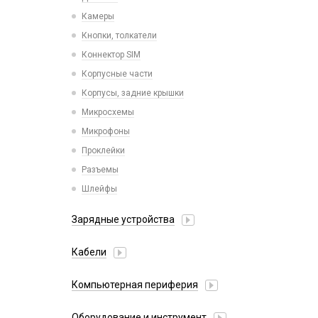
Камеры
Кнопки, толкатели
Коннектор SIM
Корпусные части
Корпусы, задние крышки
Микросхемы
Микрофоны
Проклейки
Разъемы
Шлейфы
Зарядные устройства
АЗУ
Кабели
АЗУ + FM-модулятор
2 в 1
АЗУ + кабель
Компьютерная периферия
3 в 1
Адаптеры
Аксессуары для ПК
4 в 1
Оборудование и инструмент
Беспроводные зарядные устройства