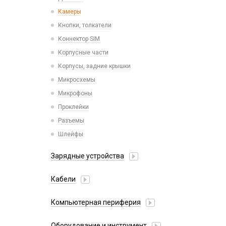
Камеры
Кнопки, толкатели
Коннектор SIM
Корпусные части
Корпусы, задние крышки
Микросхемы
Микрофоны
Проклейки
Разъемы
Шлейфы
Зарядные устройства
АЗУ
Кабели
АЗУ + FM-модулятор
2 в 1
АЗУ + кабель
Компьютерная периферия
3 в 1
Адаптеры
Аксессуары для ПК
4 в 1
Оборудование и инструмент
Беспроводные зарядные устройства