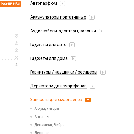
Автопарфюм
РОЗНИЧНАЯ
Аккумуляторы портативные
Аудиокабели, адаптеры, колонки
Адаптер
Гаджеты для авто
Аудиокабель
Насосы/Компрессоры
Колонки беспроводные
Гаджеты для дома
Парковочные автовизитки
Петличный микрофон
4
Xiaomi
Гарнитуры / наушники / ресиверы
Разное
Беспроводные
Стилусы
Держатели для смартфонов
Гарнитуры Bluetooth
Фонарики
Автомобильные
Накладные
Запчасти для смартфонов
Липперы
Проводные 3.5 мм
Аккумуляторы
Настольные
Проводные USB-C
Антенны
Пластины для держателей
Проводные с Lightning
Динамики, Вибро
Спортивные
Ресиверы
Дисплеи