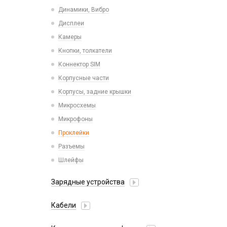
Пластины для держателей
Проводные с Lightning
Динамики, Вибро
Спортивные
Ресиверы
Дисплеи
Камеры
Кнопки, толкатели
Коннектор SIM
Корпусные части
Корпусы, задние крышки
Микросхемы
Микрофоны
Проклейки
Разъемы
Шлейфы
Зарядные устройства
АЗУ
Кабели
АЗУ + FM-модулятор
2 в 1
АЗУ + кабель