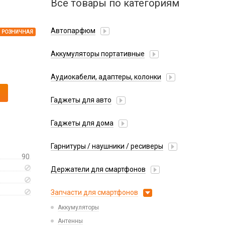
Все товары по категориям
Автопарфюм
РОЗНИЧНАЯ
Аккумуляторы портативные
Аудиокабели, адаптеры, колонки
Адаптер
Гаджеты для авто
Аудиокабель
Насосы/Компрессоры
Колонки беспроводные
Гаджеты для дома
Парковочные автовизитки
Петличный микрофон
Xiaomi
Гарнитуры / наушники / ресиверы
Разное
90
Беспроводные
Стилусы
Держатели для смартфонов
Гарнитуры Bluetooth
Фонарики
Автомобильные
Накладные
Запчасти для смартфонов
Липперы
Проводные 3.5 мм
Аккумуляторы
Настольные
Проводные USB-C
Антенны